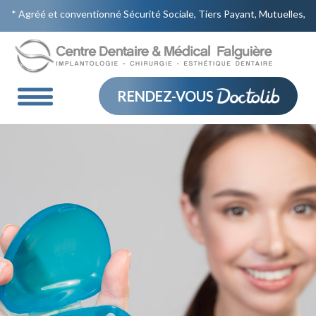
* Agréé et conventionné Sécurité Sociale, Tiers Payant, Mutuelles,
CMU, AME *Urgences sans rendez vous 9 place Falguière
01.73.32.31.00
75015 Paris
Tél.
RENDEZ-VOUS